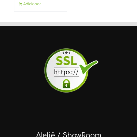
Adicionar
Aleliê / ShowRoom