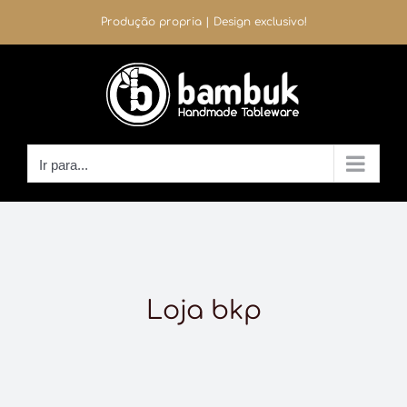
Ir
Produção propria | Design exclusivo!
para
o
conteúdo
Ir para...
Loja bkp