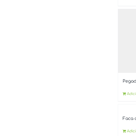
Pegad
Adic
Faca 
Adic