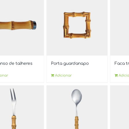
nso de talheres
Porta guardanapo
Faca t
ionar
Adicionar
Adici