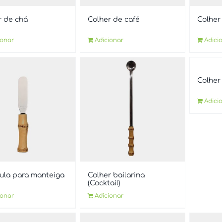
r de chá
Colher de café
Colher
ionar
Adicionar
Adici
Colher 
Adici
ula para manteiga
Colher bailarina
(Cocktail)
ionar
Adicionar