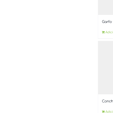
Garfo
Adic
Conch
Adic