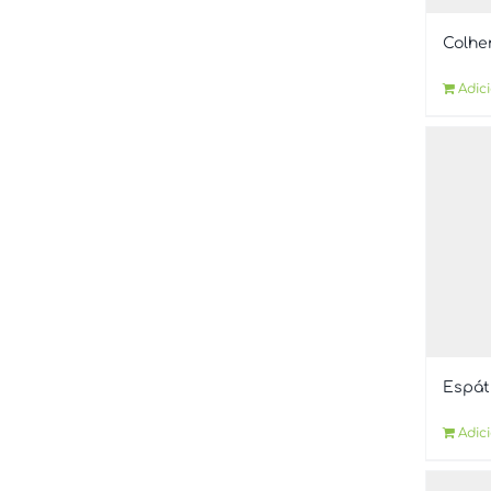
Colhe
Adic
Espát
Adic