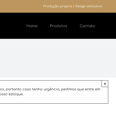
Produção propria | Design exclusivo!
Home
Produtos
Contato
×
is, portanto caso tenha urgência, pedimos que entre em
osso estoque.