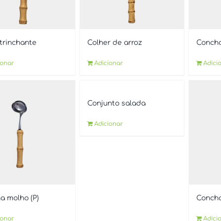
 trinchante
Colher de arroz
Concha
ionar
Adicionar
Adici
Conjunto salada
Adicionar
a molho (P)
Concha
ionar
Adici