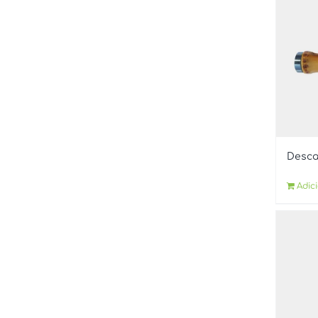
Desca
Adic