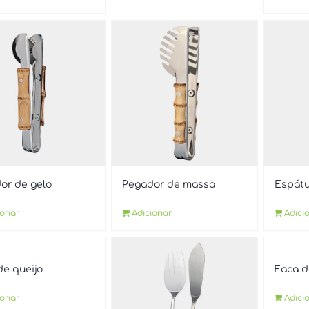
or de gelo
Pegador de massa
Espátu
ionar
Adicionar
Adici
de queijo
Faca d
ionar
Adici