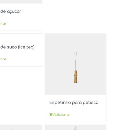
 de açucar
onar
de suco (ice tea)
onar
Espetinho para petisco
Adicionar