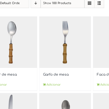
y
Default Order
Show
100 Products
r de mesa
Garfo de mesa
Faca 
ionar
Adicionar
Adici