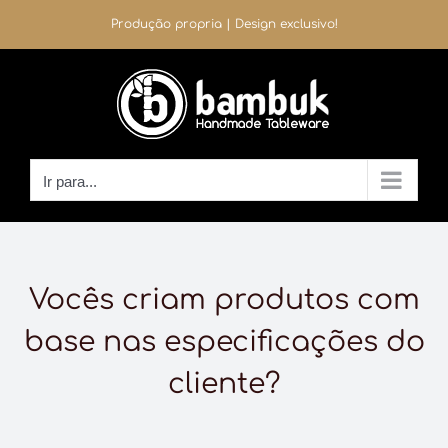
Ir
Produção propria | Design exclusivo!
para
o
conteúdo
Ir para...
Vocês criam produtos com
base nas especificações do
cliente?