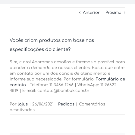
Anterior
Próximo
Vocês criam produtos com base nas
especificações do cliente?
Sim, claro! Adoramos desafios e faremos o possível para
atender a demanda de nossos clientes. Basta que entre
em contato por um dos canais de atendimento e
informe sua necessidade. Por formulário:
Formulário de
contato
| Telefone: 11 3486-1266 | WhatsApp: 11 96622-
4819 | E-mail: contato@bambuk.com.br
Por
lajus
|
26/06/2021
|
Pedidos
|
Comentários
em
desativados
Vocês
criam
produtos
com