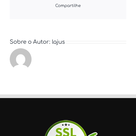
base
Compartilhe
nas
especificações
do
cliente?
Sobre o Autor:
lajus