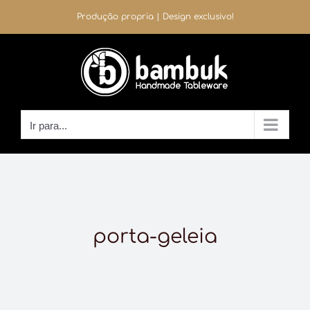
Ir
Produção propria | Design exclusivo!
para
o
conteúdo
Ir para...
porta-geleia