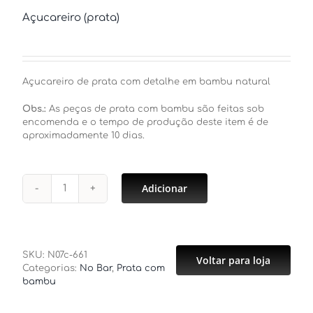
Açucareiro (prata)
Açucareiro de prata com detalhe em bambu natural
Obs.:
As peças de prata com bambu são feitas sob
encomenda e o tempo de produção deste item é de
aproximadamente 10 dias.
Adicionar
Açucareiro
(prata)
quantidade
SKU:
N07c-661
Voltar para loja
Categorias:
No Bar
,
Prata com
bambu