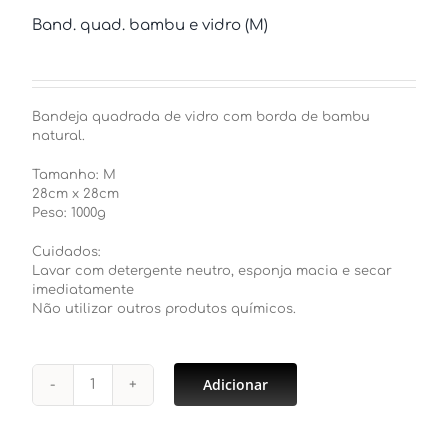
Band. quad. bambu e vidro (M)
Bandeja quadrada de vidro com borda de bambu
natural.
Tamanho: M
28cm x 28cm
Peso: 1000g
Cuidados:
Lavar com detergente neutro, esponja macia e secar
imediatamente
Não utilizar outros produtos químicos.
Adicionar
Band.
quad.
bambu