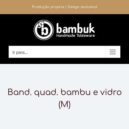
Ir
Produção propria | Design exclusivo!
para
o
conteúdo
Ir para...
Band. quad. bambu e vidro
(M)