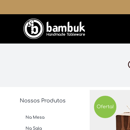
Ir
para
o
conteúdo
Nossos Produtos
Oferta!
Na Mesa
Na Sala