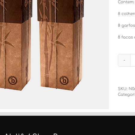
Contem:
8 colhe
8 garfo
8 facas
SKU:
N0
Categor