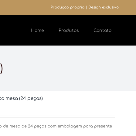
Produção propria | Design exclusivo!
Home
Produtos
Contato
)
to mesa (24 peças)
o de mesa de 24 peças com embalagem para presente