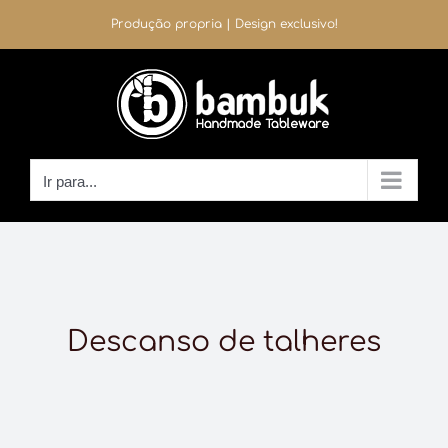
Ir
Produção propria | Design exclusivo!
para
o
conteúdo
Ir para...
Descanso de talheres