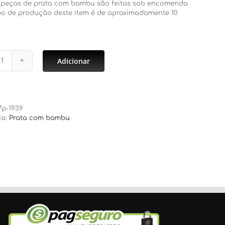
 peças de prata com bambu são feitas sob encomenda
po de produção deste item é de aproximadamente 10
Adicionar
Manteigueira
(prata)
quantidade
7p-1939
ia:
Prata com bambu