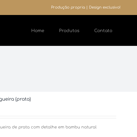
Produção propria | Design exclusivo!
Home
Produtos
Contato
ueira (prata)
ueira de prata com detalhe em bambu natural