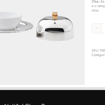
Obs.:
As
e o tem
dias.
SKU:
N0
Categor