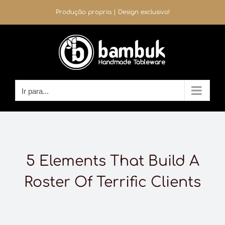
Ir
Produção propria | Design exclusivo!
para
o
conteúdo
Ir para...
5 Elements That Build A
Roster Of Terrific Clients