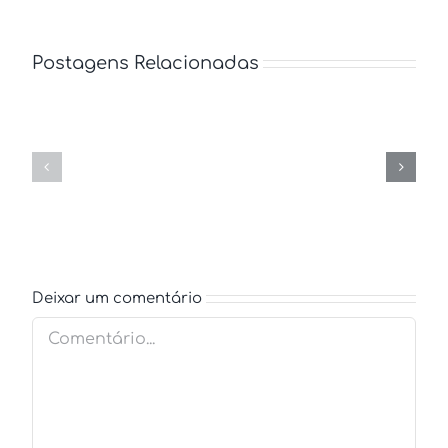
Postagens Relacionadas
Cras
Aliquam
suscipit
congue
ante
semper
erat
metus
eleifend
Deixar um comentário
Comentário